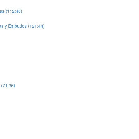
as (112:48)
as y Embudos (121:44)
 (71:36)