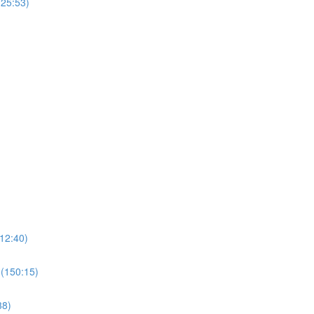
125:53)
112:40)
 (150:15)
38)